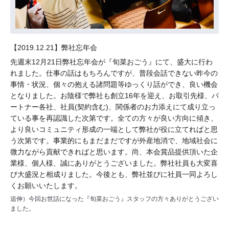
【2019.12.21】弊社忘年会
先週末12月21日弊社忘年会が『旬菜おごう』にて、盛大に行わ
れました。仕事の話はもちろんですが、普段会話できない昨今の
事情・状況、個々の抱える諸問題等ゆっくり話ができ、良い機会
となりました。お陰様で弊社も創立16年を迎え、お取引先様、パ
ートナー各社、社員(契約含む)、関係者のお力添えにて成り立っ
ている事を再認識した次第です。全ての方々が良い方向に傾き、
より良いコミュニティ形成の一端として弊社が役に立てればと思
う次第です。事業的にもまだまだですが外産地消で、地域社会に
微力ながら貢献できればと思います。尚、本会賞品提供頂いた企
業様、個人様、誠にありがとうございました。弊社社員も大変喜
び大盛況と相成りました。今後とも、弊社並びに社員一同よろし
くお願いいたします。
追伸）今回お世話になった『旬菜おごう』スタッフの方々ありがとうござい
ました。