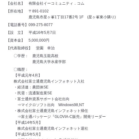
【会社名】 有限会社イーコミュニティ．コム
【所在地】 〒891-0102
鹿児島市星ヶ峯1丁目17番2号 1F (星ヶ峯東小隣り)
【電話番号】099-275-8077
【設 立】 平成16年5月7日
【資本金】 5,000,000円
【代表取締役】 堂園 幸治
〇学歴： 鹿児島玉龍高校
鹿児島大学水産学部
〇職歴：
【平成元年4月】
株式会社富士通鹿児島インフォネット入社
・経済連：農団体SE
・民需：流通製造業SE
・富士通外資系サポート会社出向
⇒マイクロソフト出向 Windows98,NT
・株式会社富士通鹿児島インフォネット帰任
⇒富士通パッケージ『GLOVIA-C販売』開発リーダー
【平成14年5月】
株式会社富士通鹿児島インフォネット退社
【平成15年5月】