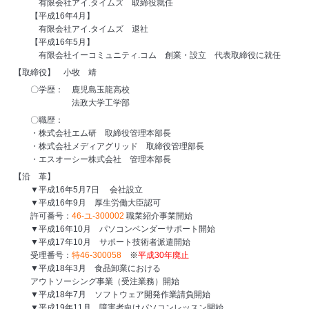
有限会社アイ.タイムズ 取締役就任
【平成16年4月】
有限会社アイ.タイムズ 退社
【平成16年5月】
有限会社イーコミュニティ.コム 創業・設立 代表取締役に就任
【取締役】 小牧 靖
〇学歴： 鹿児島玉龍高校
法政大学工学部
〇職歴：
・株式会社エム研 取締役管理本部長
・株式会社メディアグリッド 取締役管理部長
・エスオーシー株式会社 管理本部長
【沿 革】
▼平成16年5月7日 会社設立
▼平成16年9月 厚生労働大臣認可
許可番号：
46-ユ-300002
職業紹介事業開始
▼平成16年10月 パソコンベンダーサポート開始
▼平成17年10月 サポート技術者派遣開始
受理番号：
特46-300058
※
平成30年廃止
▼平成18年3月 食品卸業における
アウトソーシング事業（受注業務）開始
▼平成18年7月 ソフトウェア開発作業請負開始
▼平成19年11月 障害者向けパソコンレッスン開始